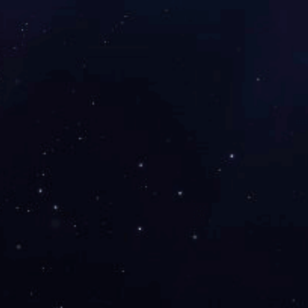
咨询与了解
电 话：0745-2261111
邮 箱：3920878361@qq.com
地 址：湖南省怀化市本业大道89号
pg电子游戏麻将胡了（中国）官方网站
|
华体会官方网页版
|
LEJING.C