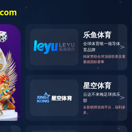
信息公开
乐竞（中国）
一站式体育服
务