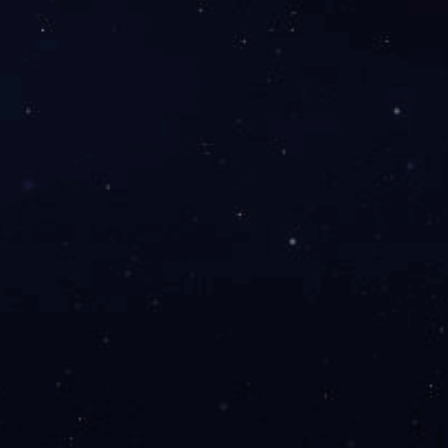
动注册
|
MK体育·(国际)官方网站
|
九游网页版·官方端入口
|
华体会官方网